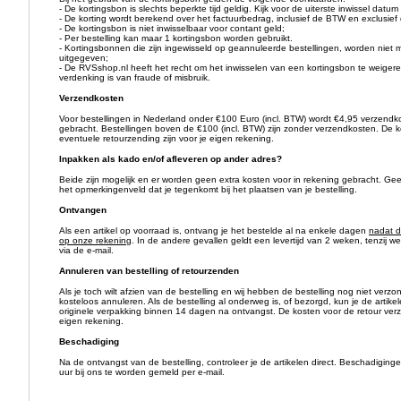
- De kortingsbon is slechts beperkte tijd geldig. Kijk voor de uiterste inwissel datu
- De korting wordt berekend over het factuurbedrag, inclusief de BTW en exclusie
- De kortingsbon is niet inwisselbaar voor contant geld;
- Per bestelling kan maar 1 kortingsbon worden gebruikt.
- Kortingsbonnen die zijn ingewisseld op geannuleerde
bestellingen, worden niet
uitgegeven;
-
De RVSshop.nl heeft het recht om het inwisselen van een kortingsbon te weigeren
verdenking is van fraude of misbruik.
Verzendkosten
Voor bestellingen in Nederland onder €100 Euro (incl. BTW) wordt €4,95 verzendk
gebracht. Bestellingen boven de €100 (incl. BTW) zijn zonder verzendkosten. De 
eventuele retourzending zijn voor je eigen rekening.
Inpakken als kado en/of afleveren op ander adres?
Beide zijn mogelijk en er worden geen extra kosten voor in rekening gebracht. Gee
het opmerkingenveld
dat je tegenkomt bij het plaatsen van je bestelling.
Ontvangen
Als een artikel op voorraad is, ontvang je het bestelde al na enkele dagen
nadat d
op onze rekening
. In de andere gevallen geldt een levertijd van 2 weken, tenzij w
via de e-mail.
Annuleren van bestelling of retourzenden
Als je toch wilt afzien van de bestelling en wij hebben de bestelling nog niet verzo
kosteloos annuleren. Als de bestelling al onderweg is, of bezorgd, kun je de artike
originele verpakking binnen 14 dagen na ontvangst. De kosten voor de retour ver
eigen rekening.
Beschadiging
Na de ontvangst van de bestelling, controleer je de artikelen direct. Beschadigin
uur bij ons te worden gemeld per e-mail.