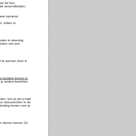
m op de bon;
f de verzendkosten;
 meer opnieuw
, indien er
osten in rekening
kosten van een
f je wensen door in
e betaling binnen is
e je anders berichten
nden, kun je per e-mail
len retourzenden in de
zending komen voor je
gen dienen binnen 24