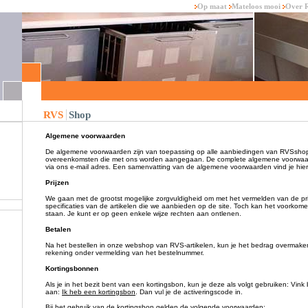
Op maat
Mateloos mooi
Over 
RVS
Shop
Algemene voorwaarden
De algemene voorwaarden zijn van toepassing op alle aanbiedingen van RVSshop.
overeenkomsten die met ons worden aangegaan. De complete algemene voorwaar
via ons e-mail adres. Een samenvatting van de algemene voorwaarden vind je hier
Prijzen
We gaan met de grootst mogelijke zorgvuldigheid om met het vermelden van de pr
specificaties van de artikelen die we aanbieden op de site. Toch kan het voorkome
staan. Je kunt er op geen enkele wijze rechten aan ontlenen.
Betalen
Na het bestellen in onze webshop van RVS-artikelen, kun je het bedrag overmak
rekening onder vermelding van het bestelnummer.
Kortingsbonnen
Als je in het bezit bent van een kortingsbon, kun je deze als volgt gebruiken: Vink 
aan:
Ik heb een kortingsbon
. Dan vul je de activeringscode in.
Bij het gebruik van de kortingsbon gelden de volgende voorwaarden: