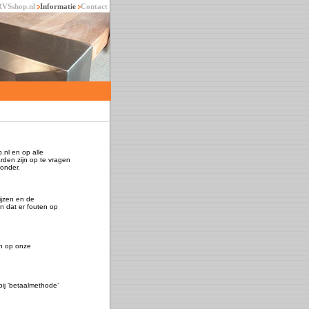
RVSshop.nl
Informatie
Contact
nl en op alle
den zijn op te vragen
onder.
ijzen en de
n dat er fouten op
en op onze
bij ‘betaalmethode’