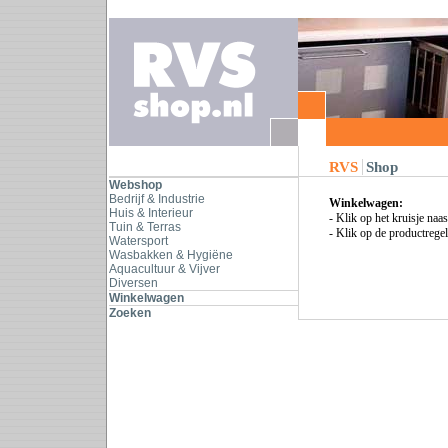
RVS
Shop
Webshop
Bedrijf & Industrie
Winkelwagen:
Huis & Interieur
- Klik op het kruisje naa
Tuin & Terras
- Klik op de productregel
Watersport
Wasbakken & Hygiëne
Aquacultuur & Vijver
Diversen
Winkelwagen
Zoeken